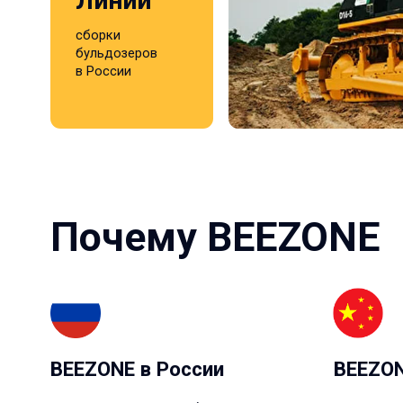
BEEZONE в России
BEEZONE в 
2 производства, доработка по ТЗ,
3 группы произво
локальный центр рекламаций,
заводов, где вып
дилерская сеть и сервис.
по ТЗ