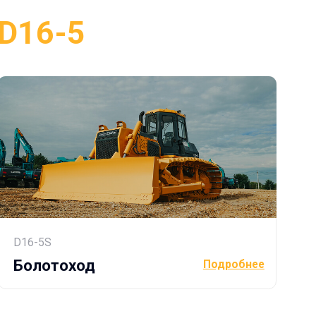
ход
Подробнее
тво, две линии сборки в России.
аботы в российских условиях.
чтобы увеличить надежность ее
изводства и тестируя в суровых