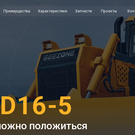
ущества
Характеристики
Запчасти
Проекты
Контакты
Диле
16-5
жно положиться
ость к работе в