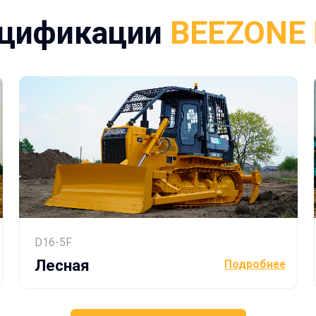
D16-5F
D16-5S
Лесная
Болото
Подробнее
ЗАПРОСИТЬ КОНСУЛЬТАЦИЮ
Совместное российско-китайское производс
Мы модернизируем технику для надёжной р
BEEZONE создает и дорабатывает технику, 
 бренд
эксплуатации в России, отбирая лучшие про
условиях.
ии