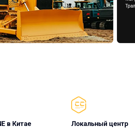
Китае
Локальный центр
дства и 15
Локальный рекламационный
Ц
ускают технику
центр в России
и