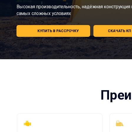
КУПИТЬ В РАССРОЧКУ
СКАЧАТЬ КП
Преим
Мощный двигатель
Простота
управлен
Weichai - 131 кВт (178 л.с.)
Эффективная си
/ Shanghai - 135 кВт (183 л.с.)
помощью джой