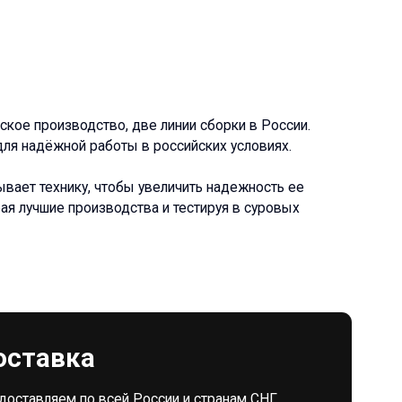
всей России и странам СНГ
ж/д платформами