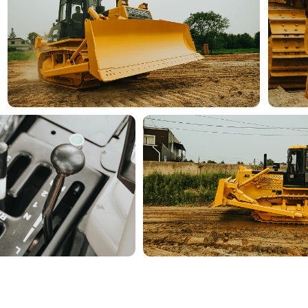
Модици