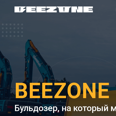
Преим
BEEZONE D
Бульдозер, на который мо
Высокая производительность, надёжная конструкция и готовн
самых сложных условиях