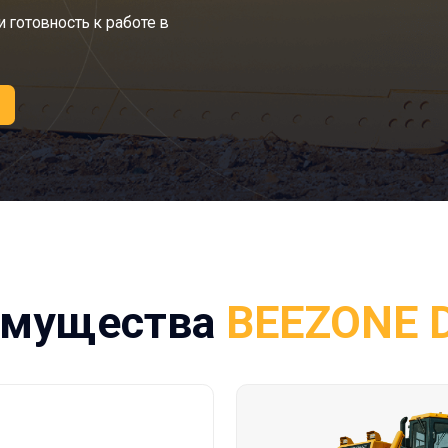
ущества
BEEZONE D16-5
ия
стема управления с
стиков