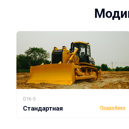
D16-5
Стандартная
Подробнее
О бренде
Beezone – международный
с 15-летним опытом в Росс